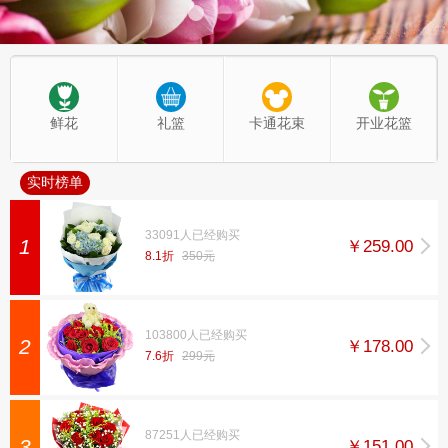
鲜花
礼篮
卡通花束
开业花篮
实时榜单
33091人已经购买
1
￥259.00
8.1折
350元
103800人已经购买
2
￥178.00
7.6折
299元
87251人已经购买
3
￥151.00