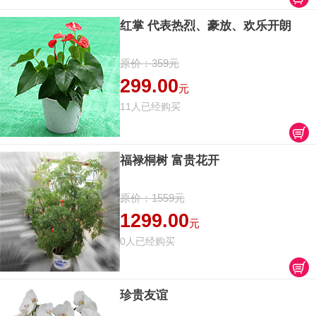
红掌 代表热烈、豪放、欢乐开朗
原价：359元
299.00
元
11人已经购买
福禄桐树 富贵花开
原价：1559元
1299.00
元
0人已经购买
珍贵友谊