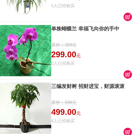
0人已经购买
单株蝴蝶兰 幸福飞向你的手中
原价：359元
299.00
元
0人已经购买
三编发财树 招财进宝，财源滚滚
原价：599元
499.00
元
4人已经购买