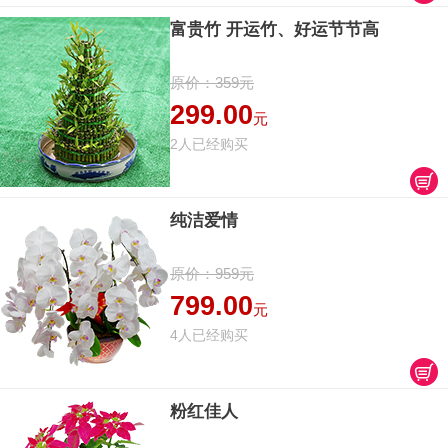
富贵竹 开运竹、好运节节高
原价：359元
299.00
元
2人已经购买
纯洁爱情
原价：959元
799.00
元
4人已经购买
粉红佳人