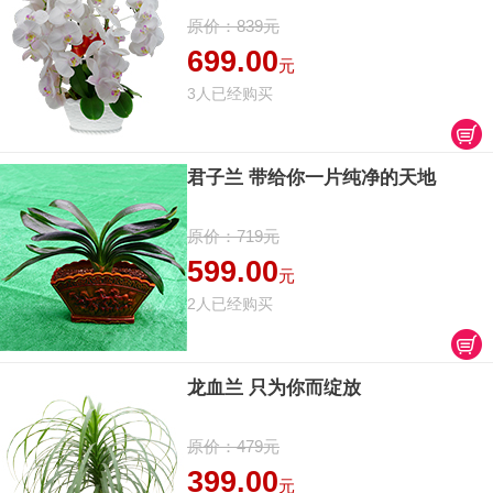
原价：839元
699.00
元
3人已经购买
君子兰 带给你一片纯净的天地
原价：719元
599.00
元
2人已经购买
龙血兰 只为你而绽放
原价：479元
399.00
元