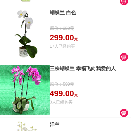
蝴蝶兰 白色
原价：359元
299.00
元
17人已经购买
三株蝴蝶兰 幸福飞向我爱的人
原价：599元
499.00
元
0人已经购买
洋兰