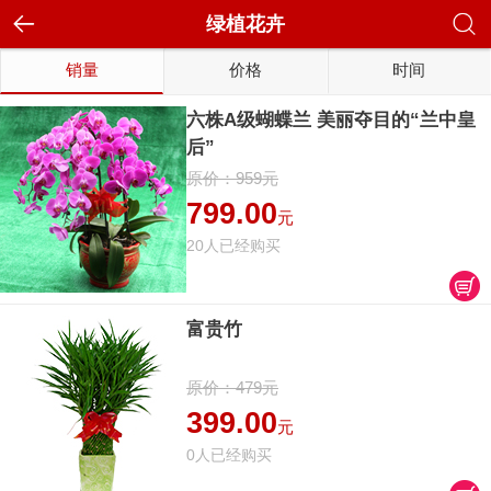
绿植花卉
销量
价格
时间
六株A级蝴蝶兰 美丽夺目的“兰中皇
后”
原价：959元
799.00
元
20人已经购买
富贵竹
原价：479元
399.00
元
0人已经购买