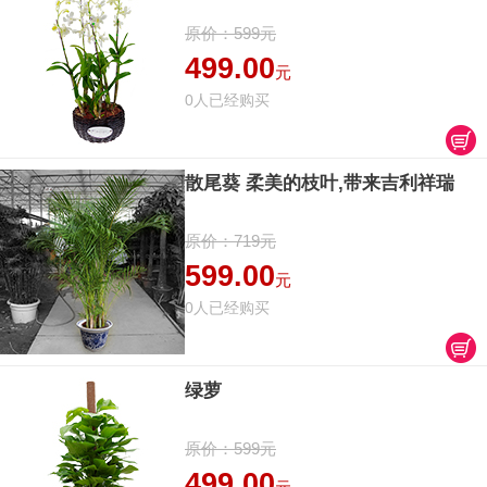
原价：599元
499.00
元
0人已经购买
散尾葵 柔美的枝叶,带来吉利祥瑞
原价：719元
599.00
元
0人已经购买
绿萝
原价：599元
499.00