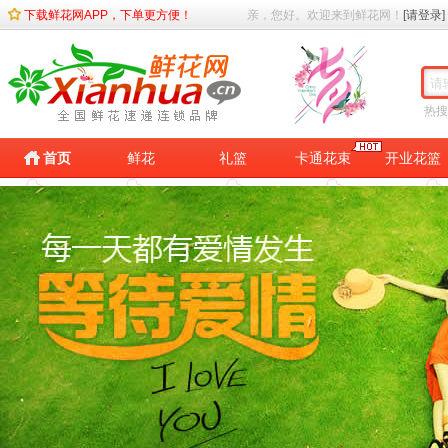
下载鲜花网APP，下单更方便！
亲，您好。欢迎来到鲜花网！
[请登录]
热搜
首页
鲜花
礼篮
卡通花束
开业花篮