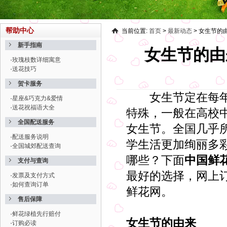
帮助中心
当前位置:
首页
>
最新动态
>
女生节的
新手指南
女生节的由
·
玫瑰枝数详细寓意
·
送花技巧
贺卡服务
女生节定在每年的
·
星座&巧克力&爱情
·
送花祝福语大全
特殊，一般在高校
全国配送服务
女生节。全国几乎
·
配送服务说明
学生活更加绚丽多
·
全国城郊配送查询
哪些？下面
中国鲜
支付与查询
最好的选择，网上
·
发票及支付方式
·
如何查询订单
鲜花网。
售后保障
·
鲜花绿植先行赔付
女生节的由来
·
订购必读