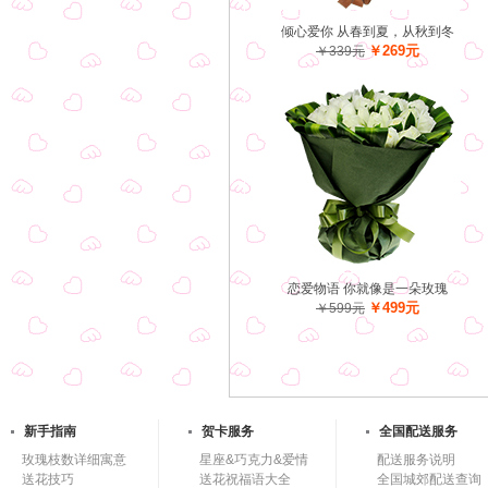
倾心爱你 从春到夏，从秋到冬
￥269元
￥339元
恋爱物语 你就像是一朵玫瑰
￥499元
￥599元
新手指南
贺卡服务
全国配送服务
玫瑰枝数详细寓意
星座&巧克力&爱情
配送服务说明
送花技巧
送花祝福语大全
全国城郊配送查询