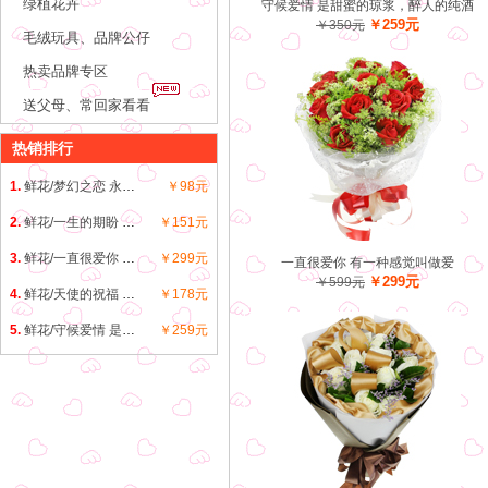
绿植花卉
守候爱情 是甜蜜的琼浆，醉人的纯酒
￥259元
￥350元
毛绒玩具、品牌公仔
热卖品牌专区
送父母、常回家看看
热销排行
1.
鲜花/梦幻之恋 永恒的爱恋，无尽的爱
￥98元
2.
鲜花/一生的期盼 喜欢你是淡淡的爱
￥151元
3.
鲜花/一直很爱你 有一种感觉叫做爱
￥299元
一直很爱你 有一种感觉叫做爱
￥299元
￥599元
4.
鲜花/天使的祝福 愿你每天都快乐幸福
￥178元
5.
鲜花/守候爱情 是甜蜜的琼浆，醉人的纯酒
￥259元