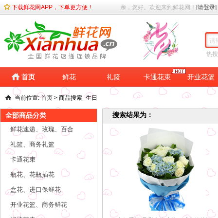
下载鲜花网APP，下单更方便！
亲，您好。欢迎来到鲜花网！
[请登录]
热搜
首页
鲜花
礼篮
卡通花束
开业花篮
当前位置:
首页
>
商品搜索_生日
搜索结果为：
全部商品分类
鲜花速递、玫瑰、百合
礼篮、商务礼篮
卡通花束
瓶花、花瓶插花
盒花、进口保鲜花
开业花篮、商务鲜花