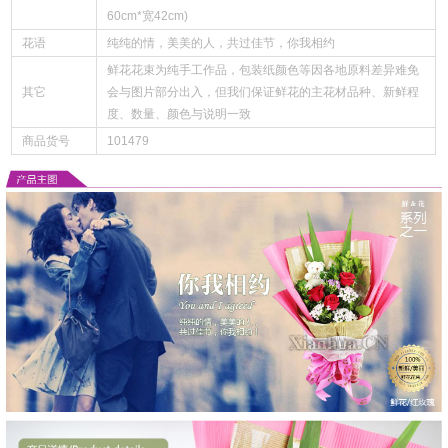
60cm*宽42cm)
花语
纯纯的情，美美的人，共过佳节，你我相约
鲜花花束为纯手工作品，包装纸颜色等因各地原料差异难免
其它
会与图片部分出入，但我们保证鲜花的主花材品种、新鲜程
度、数量、颜色与说明一致
商品货号
101479