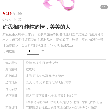
1/6
￥159
￥199元
675人已付款
你我相约 纯纯的情，美美的人
鲜花花束为纯手工作品，包装纸颜色等因各地原料差异难免会与图片部分
出入，但我们保证鲜花的主花材品种、新鲜程度、数量、颜色与说明一致
【温馨提示】全国鲜花同城速递，1-3小时极速送达
-
+
订购数量:
鲜花用途
爱情 祝福 生日 亲情 会议
鲜花主材
红玫瑰
花束辅材
小熊 石竹梅 纱网 瓦楞纸 绿叶
送花对象
爱人 老师 父母 领导/长辈 朋友/同事
鲜花朵数
3朵
送花节日
情人节 其它节日 七夕 教师节 3.8妇女节
3朵精选昆明A级红玫瑰,1只小熊,配石竹梅,巴西叶,黄杨,粉色
花束材料
瓦楞纸,英文报纸,白色玻璃纸,白网纱包装,粉丝带扎束(高