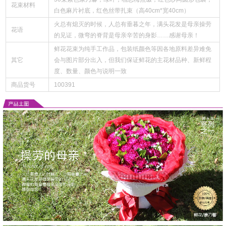
花束材料
白色麻片衬底，红色丝带扎束（高40cm*宽40cm）
火总有熄灭的时候，人总有垂暮之年，满头花发是母亲操劳
花语
的见证，微弯的脊背是母亲辛苦的身影……感谢母亲！
鲜花花束为纯手工作品，包装纸颜色等因各地原料差异难免
其它
会与图片部分出入，但我们保证鲜花的主花材品种、新鲜程
度、数量、颜色与说明一致
商品货号
100391