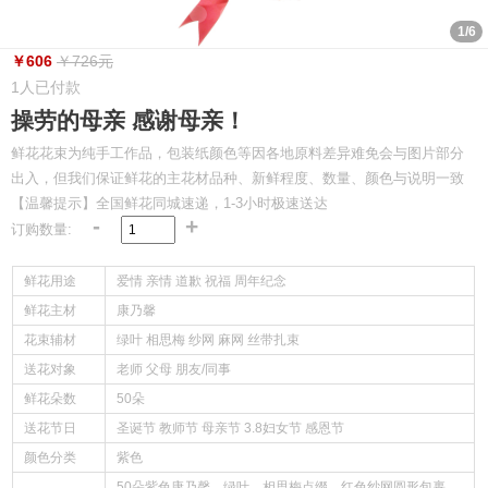
1/6
￥606
￥726元
1人已付款
操劳的母亲 感谢母亲！
鲜花花束为纯手工作品，包装纸颜色等因各地原料差异难免会与图片部分
出入，但我们保证鲜花的主花材品种、新鲜程度、数量、颜色与说明一致
【温馨提示】全国鲜花同城速递，1-3小时极速送达
-
+
订购数量:
鲜花用途
爱情 亲情 道歉 祝福 周年纪念
鲜花主材
康乃馨
花束辅材
绿叶 相思梅 纱网 麻网 丝带扎束
送花对象
老师 父母 朋友/同事
鲜花朵数
50朵
送花节日
圣诞节 教师节 母亲节 3.8妇女节 感恩节
颜色分类
紫色
50朵紫色康乃馨，绿叶，相思梅点缀，红色纱网圆形包裹，