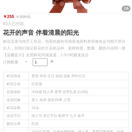
1/6
￥255
￥306元
83人已付款
花开的声音 伴着清晨的阳光
鲜花花束为纯手工作品，包装纸颜色等因各地原料差异难免会与图片部分
出入，但我们保证鲜花的主花材品种、新鲜程度、数量、颜色与说明一致
【温馨提示】全国鲜花同城速递，1-3小时极速送达
-
+
订购数量:
鲜花用途
爱情 亲情 生日 祝福 道歉 周年纪念
鲜花主材
红玫瑰
花束辅材
洋桔梗 情人草 黄莺 丝带扎束 白绵纸
送花对象
爱人 老师 朋友/同事 父母
鲜花朵数
16朵
送花节日
情人节 其它节日 教师节 七夕 春节
颜色分类
红色
16朵红玫瑰，白色桔梗间插，情人草，黄莺适量搭配，白色