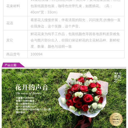
花束材料
包装纸圆形包装，咖啡色丝带扎束，如图插花。（高：
40cm*宽：33cm）
看那花儿慢慢舒展，伴着清晨的阳光，闪闪发亮,仿佛你一直
花语
在我身边，这个笑颜，这个声音。
鲜花花束为纯手工作品，包装纸颜色等因各地原料差异难免
其它
会与图片部分出入，但我们保证鲜花的主花材品种、新鲜程
度、数量、颜色与说明一致
商品货号
100094