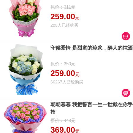
原价：311元
259.00
元
205人已经购买
守候爱情 是甜蜜的琼浆，醉人的纯酒
原价：350元
259.00
元
66267人已经购买
朝朝暮暮 我把誓言一生一世戴在你手
指
原价：443元
369.00
元