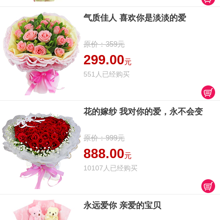
气质佳人 喜欢你是淡淡的爱
原价：359元
299.00
元
551人已经购买
花的嫁纱 我对你的爱，永不会变
原价：999元
888.00
元
10107人已经购买
永远爱你 亲爱的宝贝