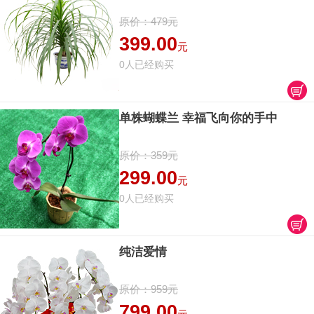
原价：479元
399.00
元
0人已经购买
单株蝴蝶兰 幸福飞向你的手中
原价：359元
299.00
元
0人已经购买
纯洁爱情
原价：959元
799.00