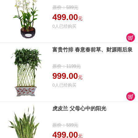
原价：599元
499.00
元
0人已经购买
富贵竹排 春意春前草、财源雨后泉
原价：1199元
999.00
元
0人已经购买
虎皮兰 父母心中的阳光
原价：599元
499.00
元