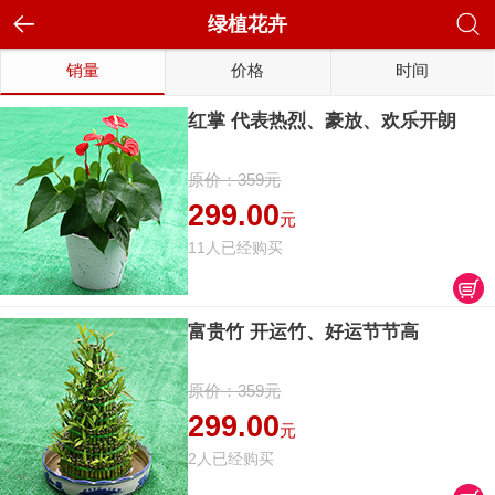
绿植花卉
销量
价格
时间
红掌 代表热烈、豪放、欢乐开朗
原价：359元
299.00
元
11人已经购买
富贵竹 开运竹、好运节节高
原价：359元
299.00
元
2人已经购买