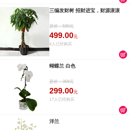
三编发财树 招财进宝，财源滚滚
原价：599元
499.00
元
4人已经购买
蝴蝶兰 白色
原价：359元
299.00
元
17人已经购买
洋兰