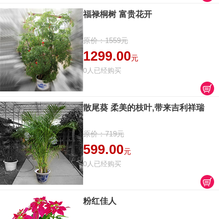
福禄桐树 富贵花开
原价：1559元
1299.00
元
0人已经购买
散尾葵 柔美的枝叶,带来吉利祥瑞
原价：719元
599.00
元
0人已经购买
粉红佳人