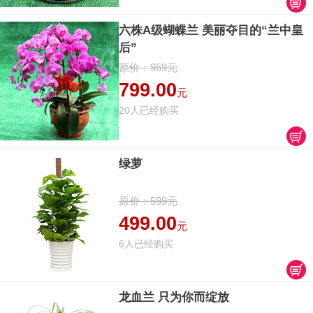
六株A级蝴蝶兰 美丽夺目的“兰中皇
后”
原价：959元
799.00
元
20人已经购买
绿萝
原价：599元
499.00
元
6人已经购买
龙血兰 只为你而绽放