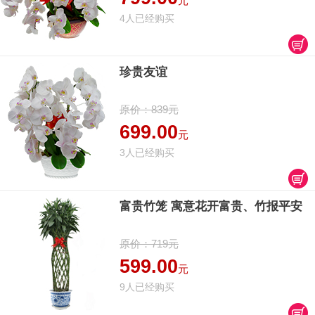
元
4人已经购买
珍贵友谊
原价：839元
699.00
元
3人已经购买
富贵竹笼 寓意花开富贵、竹报平安
原价：719元
599.00
元
9人已经购买