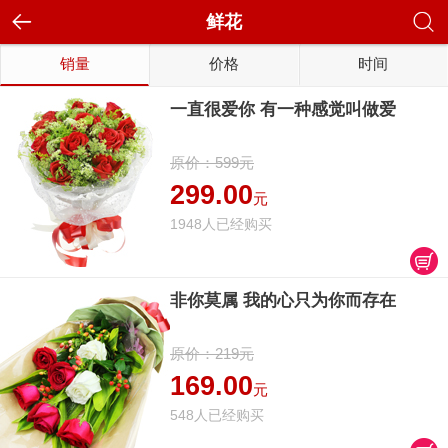
鲜花
销量
价格
时间
一直很爱你 有一种感觉叫做爱
原价：599元
299.00
元
1948人已经购买
非你莫属 我的心只为你而存在
原价：219元
169.00
元
548人已经购买