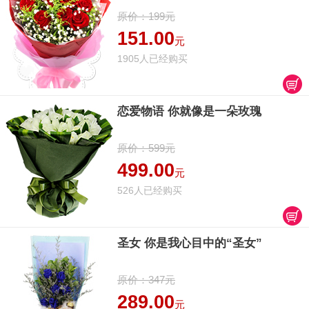
原价：199元
151.00
元
1905人已经购买
恋爱物语 你就像是一朵玫瑰
原价：599元
499.00
元
526人已经购买
圣女 你是我心目中的“圣女”
原价：347元
289.00
元