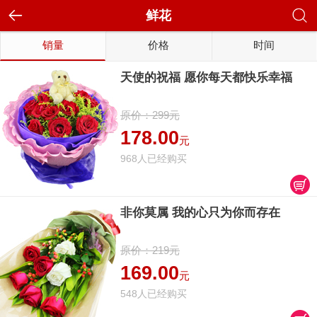
鲜花
销量
价格
时间
天使的祝福 愿你每天都快乐幸福
原价：299元
178.00
元
968人已经购买
非你莫属 我的心只为你而存在
原价：219元
169.00
元
548人已经购买